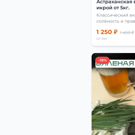
Астраханская 
икрой от 5кг.
Классический вк
солёность и пра
сушки
1 250 ₽
1 450 ₽
от 5кг
-18%