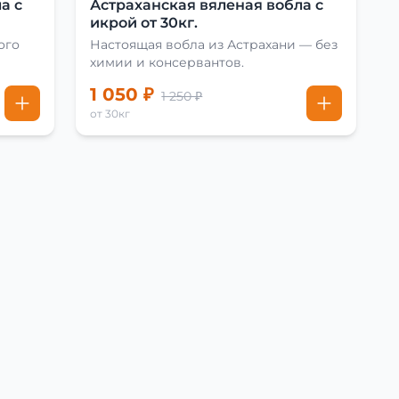
а с
Астраханская вяленая вобла с
икрой от 30кг.
ого
Настоящая вобла из Астрахани — без
химии и консервантов.
1 050 ₽
1 250 ₽
от 30кг