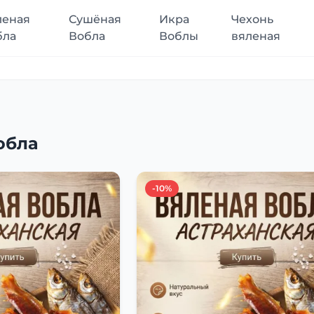
леная
Сушёная
Икра
Чехонь
бла
Вобла
Воблы
вяленая
обла
-10%