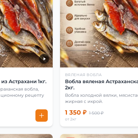
ВЯЛЕНАЯ ВОБЛА
из Астрахани 1кг.
Вобла вяленая Астраханска
2кг.
раханская вобла,
иционному рецепту
Вобла холодной вялки, мясиста
жирная с икрой.
1 350 ₽
1 500 ₽
от 2кг