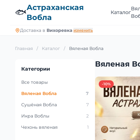
Астраханская
Вя
🐟
Каталог
Вобла
Во
Доставка в
Вихоревка
изменить
Главная
/
Каталог
/
Вяленая Вобла
Вяленая В
Категории
Все товары
-10%
Вяленая Вобла
7
Сушёная Вобла
7
Икра Воблы
2
Чехонь вяленая
1