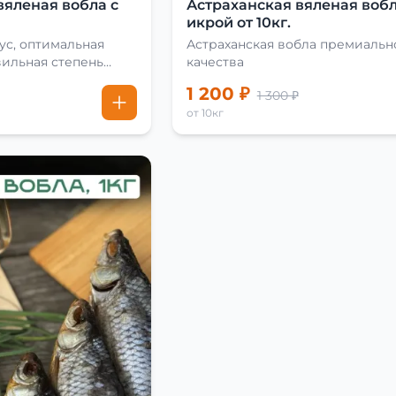
вяленая вобла с
Астраханская вяленая вобл
икрой от 10кг.
ус, оптимальная
Астраханская вобла премиальн
вильная степень
качества
1 200 ₽
1 300 ₽
от 10кг