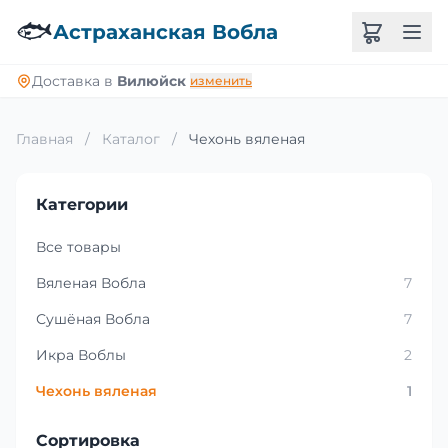
🐟
Астраханская Вобла
Доставка в
Вилюйск
изменить
Главная
/
Каталог
/
Чехонь вяленая
Категории
Все товары
Вяленая Вобла
7
Сушёная Вобла
7
Икра Воблы
2
Чехонь вяленая
1
Сортировка