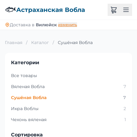
🐟
Астраханская Вобла
Доставка в
Вилюйск
изменить
Главная
/
Каталог
/
Сушёная Вобла
Категории
Все товары
Вяленая Вобла
7
Сушёная Вобла
7
Икра Воблы
2
Чехонь вяленая
1
Сортировка