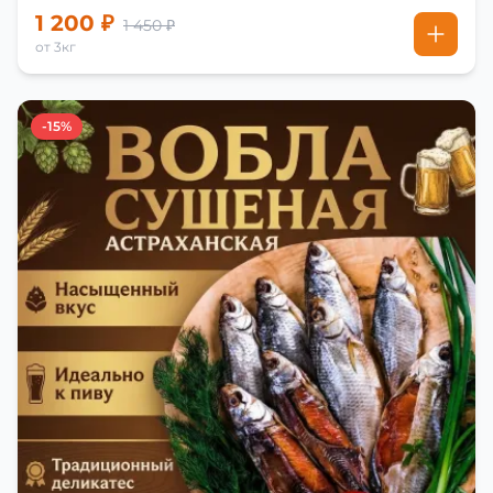
1 200 ₽
1 450 ₽
от 3кг
-15%