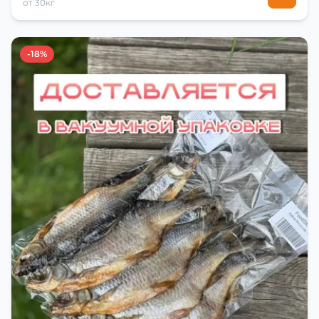
от 30кг
-18%