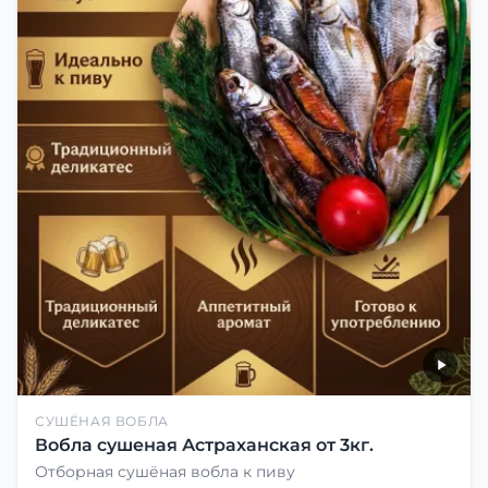
СУШЁНАЯ ВОБЛА
Вобла сушеная Астраханская от 3кг.
Отборная сушёная вобла к пиву