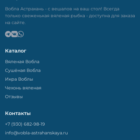
в специальный пакет, чтобы она не портилась и не
теряла влагу. Вяленая вобла — это не просто
Вобла Астрахань - с вешалов на ваш стол! Всегда
вкусная еда, но и пример того, как можно сочетать
только свеженькая вяленая рыбка - доступна для заказа
старые рецепты и современные технологии. Её
на сайте.
можно есть с напитками, и это будет очень вкусно.
Каталог
Вяленая Вобла
Сушёная Вобла
Икра Воблы
Чехонь вяленая
Отзывы
Контакты
+7 (930) 682-98-19
info@vobla-astrahanskaya.ru