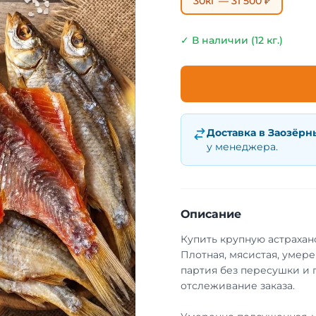
30кг — 31 500 ₽
✓ В наличии (12 кг.)
Доставка в
Заозёрн
у менеджера.
Описание
Купить крупную астрахан
Плотная, мясистая, умер
партия без пересушки и 
отслеживание заказа.