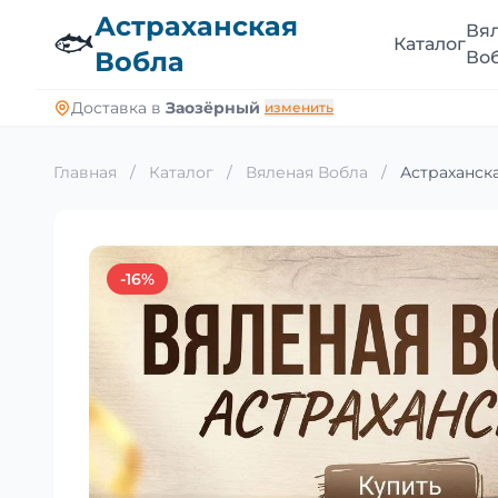
Астраханская
Вя
🐟
Каталог
Вобла
Во
Доставка в
Заозёрный
изменить
Главная
/
Каталог
/
Вяленая Вобла
/
Астраханска
-16%