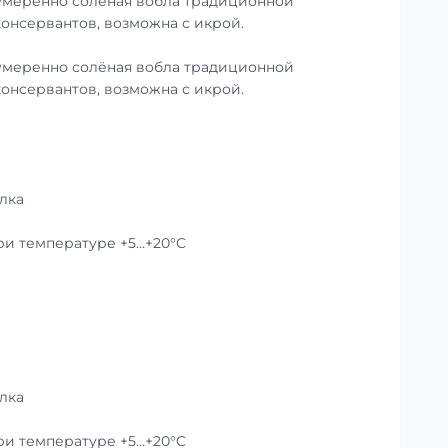
умеренно солёная вобла традиционной
консервантов, возможна с икрой.
умеренно солёная вобла традиционной
консервантов, возможна с икрой.
лка
при температуре +5…+20°C
лка
при температуре +5…+20°C