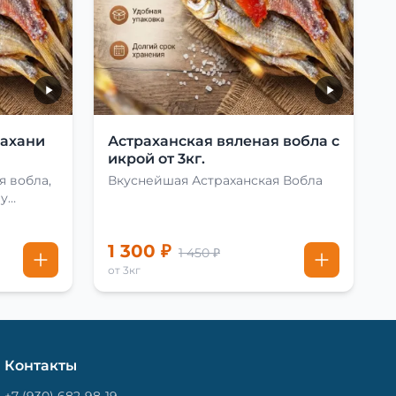
рахани
Астраханская вяленая вобла с
икрой от 3кг.
я вобла,
Вкуснейшая Астраханская Вобла
му
1 300 ₽
1 450 ₽
от 3кг
Контакты