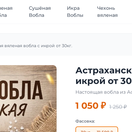
леная
Сушёная
Икра
Чехонь
бла
Вобла
Воблы
вяленая
я вяленая вобла с икрой от 30кг.
Астраханск
икрой от 30
Настоящая вобла из А
1 050 ₽
1 250 ₽
Фасовка: