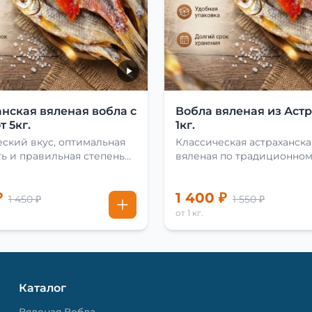
нская вяленая вобла с
Вобла вяленая из Аст
т 5кг.
1кг.
ский вкус, оптимальная
Классическая астраханска
ь и правильная степень
вяленая по традиционно
рецепту
₽
1 400 ₽
1 450 ₽
1 550 ₽
от 1 кг.
Каталог