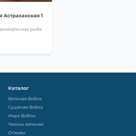
Я
я Астраханская 1
деликатесная рыба
₽
Каталог
Вяленая Вобла
Сушёная Вобла
Икра Воблы
Чехонь вяленая
Отзывы