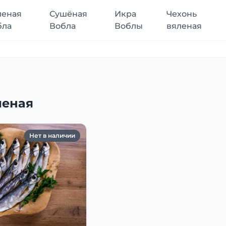
леная
Сушёная
Икра
Чехонь
бла
Вобла
Воблы
вяленая
леная
Нет в наличии