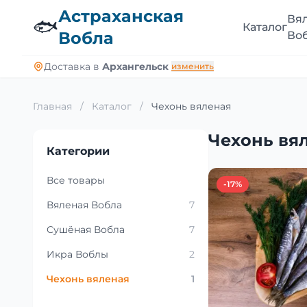
Астраханская
Вя
🐟
Каталог
Вобла
Во
Доставка в
Архангельск
изменить
Главная
/
Каталог
/
Чехонь вяленая
Чехонь вя
Категории
Все товары
-17%
Вяленая Вобла
7
Сушёная Вобла
7
Икра Воблы
2
Чехонь вяленая
1