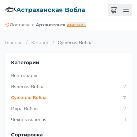
🐟
Астраханская Вобла
Доставка в
Архангельск
изменить
Главная
/
Каталог
/
Сушёная Вобла
Категории
Все товары
Вяленая Вобла
7
Сушёная Вобла
7
Икра Воблы
2
Чехонь вяленая
1
Сортировка