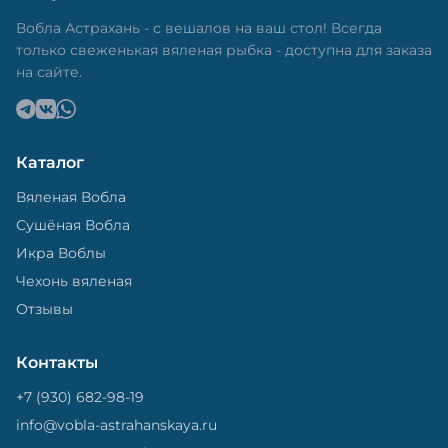
в специальный пакет, чтобы она не портилась и не
теряла влагу. Вяленая вобла — это не просто
Вобла Астрахань - с вешалов на ваш стол! Всегда
вкусная еда, но и пример того, как можно сочетать
только свеженькая вяленая рыбка - доступна для заказа
старые рецепты и современные технологии. Её
на сайте.
можно есть с напитками, и это будет очень вкусно.
Каталог
Вяленая Вобла
Сушёная Вобла
Икра Воблы
Чехонь вяленая
Отзывы
Контакты
+7 (930) 682-98-19
info@vobla-astrahanskaya.ru