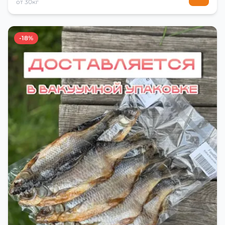
от 30кг
-18%