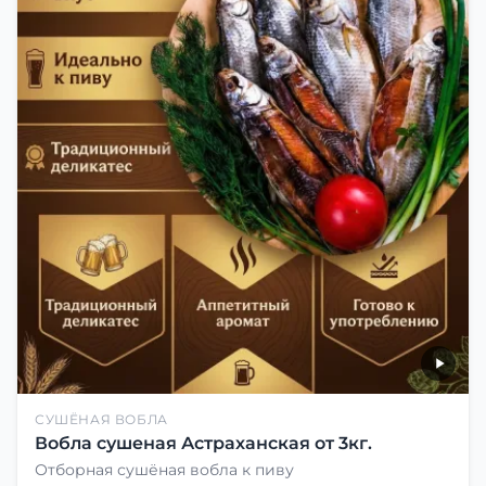
СУШЁНАЯ ВОБЛА
Вобла сушеная Астраханская от 3кг.
Отборная сушёная вобла к пиву