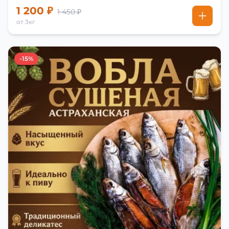
1 200 ₽
1 450 ₽
от 3кг
-15%