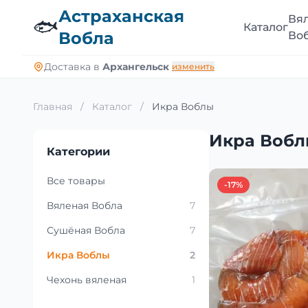
Астраханская
Вя
🐟
Каталог
Вобла
Во
Доставка в
Архангельск
изменить
Главная
/
Каталог
/
Икра Воблы
Икра Воб
Категории
Все товары
-17%
Вяленая Вобла
7
Сушёная Вобла
7
Икра Воблы
2
Чехонь вяленая
1