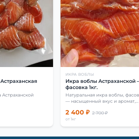
ИКРА ВОБЛЫ
(Астраханская
Икра воблы Астраханской 
фасовка 1кг.
 Астраханской
Натуральная икра воблы, фасовк
— насыщенный вкус и аромат,
идеальна для закусок и
2 400 ₽
2 700 ₽
приготовления блюд.
от 1кг