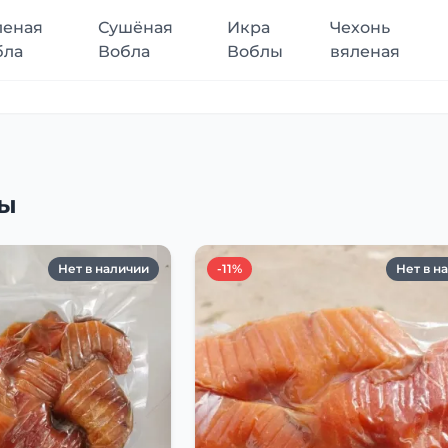
леная
Сушёная
Икра
Чехонь
бла
Вобла
Воблы
вяленая
лы
Нет в наличии
-11%
Нет в н