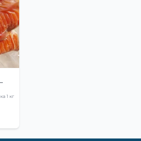
—
а 1 кг