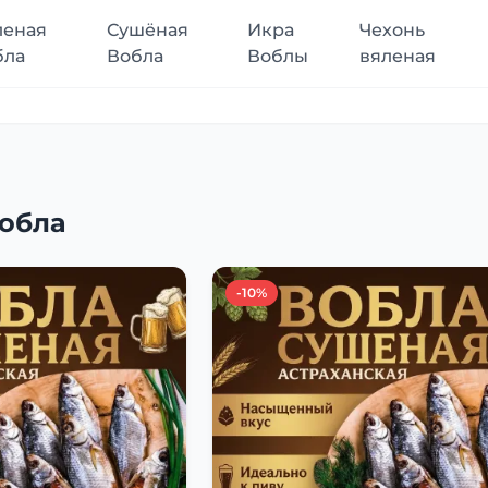
леная
Сушёная
Икра
Чехонь
бла
Вобла
Воблы
вяленая
обла
-10%