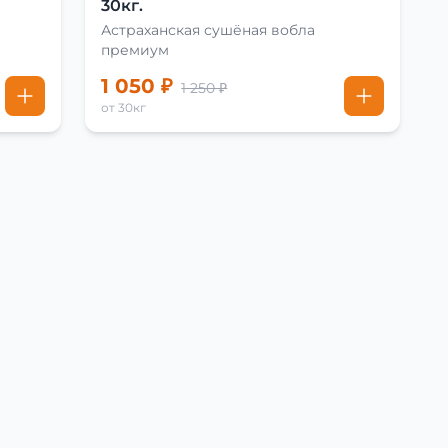
30кг.
Астраханская сушёная вобла
премиум
1 050 ₽
1 250 ₽
от 30кг