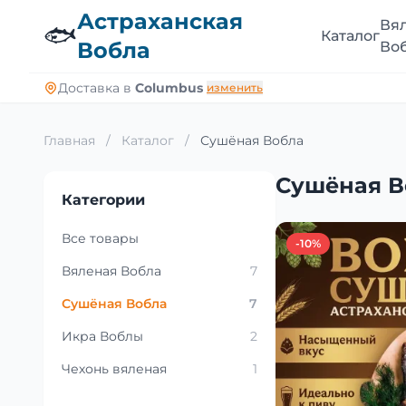
Астраханская
Вя
🐟
Каталог
Вобла
Во
Доставка в
Columbus
изменить
Главная
/
Каталог
/
Сушёная Вобла
Сушёная В
Категории
Все товары
-10%
Вяленая Вобла
7
Сушёная Вобла
7
Икра Воблы
2
Чехонь вяленая
1