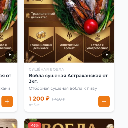
СУШЁНАЯ ВОБЛА
ая от
Вобла сушеная Астраханская от
3кг.
ахани
Отборная сушёная вобла к пиву
1 200 ₽
1 450 ₽
от 3кг
-16%