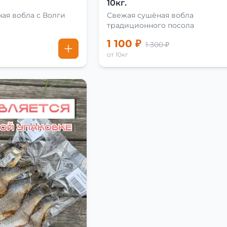
10кг.
ая вобла с Волги
Свежая сушёная вобла
традиционного посола
1 100 ₽
1 300 ₽
от 10кг