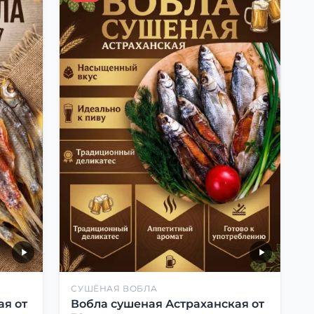
СУШЁНАЯ ВОБЛА
ая от
Вобла сушеная Астраханская от