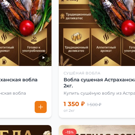
СУШЁНАЯ ВОБЛА
ханская вобла
Вобла сушеная Астраханск
2кг.
нская вобла
Купить сушёную воблу из Астр
1 350 ₽
1 500 ₽
от 2кг
-15%