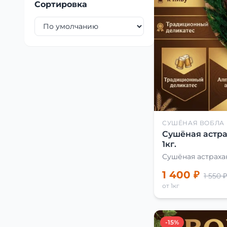
Сортировка
СУШЁНАЯ ВОБЛА
Сушёная астра
1кг.
Сушёная астраха
1 400 ₽
1 550 ₽
от 1кг
-15%