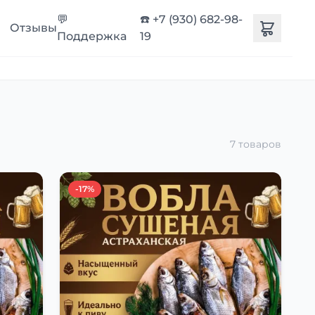
💬
☎️ +7 (930) 682-98-
Отзывы
Поддержка
19
7 товаров
-17%