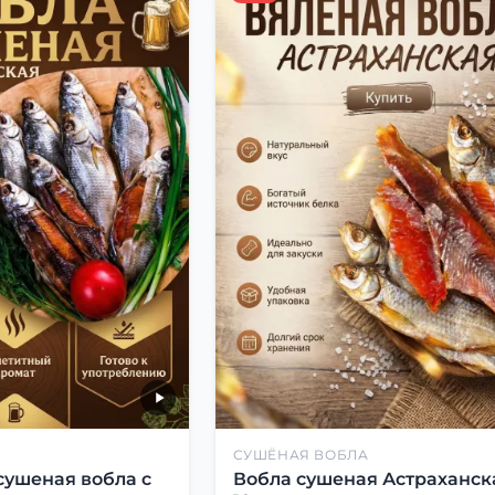
СУШЁНАЯ ВОБЛА
сушеная вобла с
Вобла сушеная Астраханск