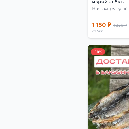
икрой от 5кг.
Настоящая сушён
1 150 ₽
1 350 ₽
от 5кг
-18%