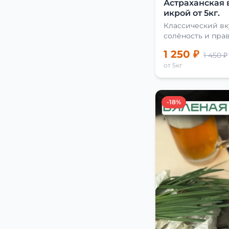
Астраханская 
икрой от 5кг.
Классический вк
солёность и пра
сушки
1 250 ₽
1 450 ₽
от 5кг
-18%