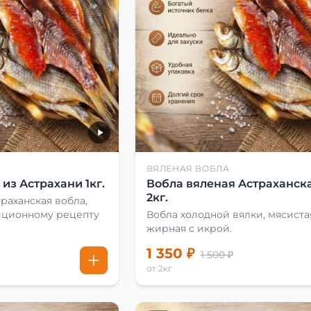
ВЯЛЕНАЯ ВОБЛА
из Астрахани 1кг.
Вобла вяленая Астраханска
2кг.
раханская вобла,
иционному рецепту
Вобла холодной вялки, мясиста
жирная с икрой.
1 350 ₽
1 500 ₽
от 2кг