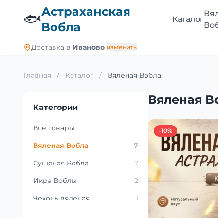
Астраханская
Вя
🐟
Каталог
Вобла
Во
Доставка в
Иваново
изменить
Главная
/
Каталог
/
Вяленая Вобла
Вяленая В
Категории
Все товары
-10%
Вяленая Вобла
7
Сушёная Вобла
7
Икра Воблы
2
Чехонь вяленая
1