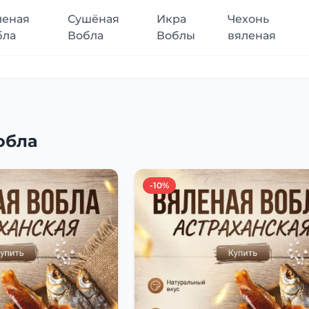
леная
Сушёная
Икра
Чехонь
бла
Вобла
Воблы
вяленая
обла
-10%