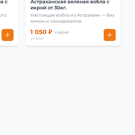
а с
Астраханская вяленая вобла с
икрой от 30кг.
ого
Настоящая вобла из Астрахани — без
химии и консервантов.
1 050 ₽
1 250 ₽
от 30кг