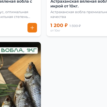
вяленая вобла с
Астраханская вяленая вобл
икрой от 10кг.
ус, оптимальная
Астраханская вобла премиальн
вильная степень
качества
1 200 ₽
1 300 ₽
от 10кг