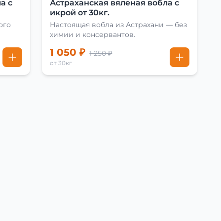
а с
Астраханская вяленая вобла с
икрой от 30кг.
ого
Настоящая вобла из Астрахани — без
химии и консервантов.
1 050 ₽
1 250 ₽
от 30кг