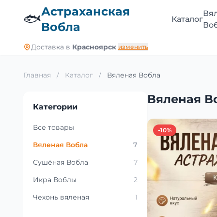
Астраханская
Вя
🐟
Каталог
Вобла
Во
Доставка в
Красноярск
изменить
Главная
/
Каталог
/
Вяленая Вобла
Вяленая В
Категории
Все товары
-10%
Вяленая Вобла
7
Сушёная Вобла
7
Икра Воблы
2
Чехонь вяленая
1