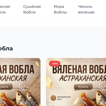
леная
Сушёная
Икра
Чехонь
бла
Вобла
Воблы
вяленая
обла
-10%