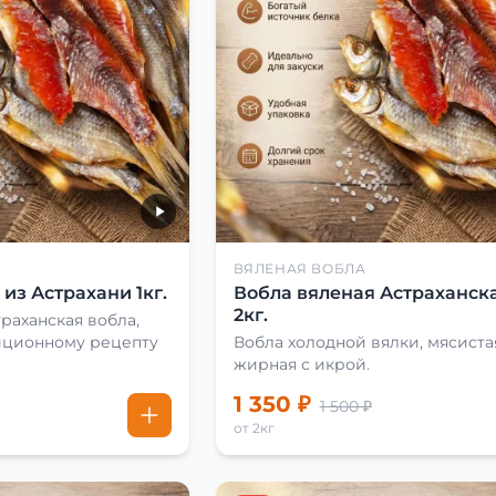
ВЯЛЕНАЯ ВОБЛА
из Астрахани 1кг.
Вобла вяленая Астраханска
2кг.
раханская вобла,
иционному рецепту
Вобла холодной вялки, мясиста
жирная с икрой.
1 350 ₽
1 500 ₽
от 2кг