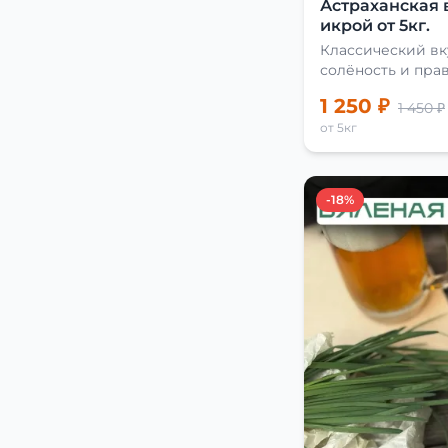
Астраханская 
икрой от 5кг.
Классический вк
солёность и пра
сушки
1 250 ₽
1 450 ₽
от 5кг
-18%