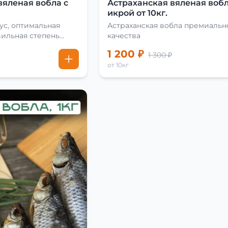
вяленая вобла с
Астраханская вяленая вобл
икрой от 10кг.
ус, оптимальная
Астраханская вобла премиальн
вильная степень
качества
1 200 ₽
1 300 ₽
от 10кг