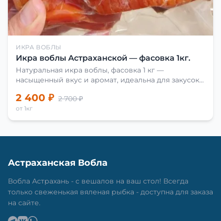
ИКРА ВОБЛЫ
Икра воблы Астраханской — фасовка 1кг.
Натуральная икра воблы, фасовка 1 кг —
насыщенный вкус и аромат, идеальна для закусок
и приготовления блюд.
2 400 ₽
2 700 ₽
от 1кг
Астраханская Вобла
Вобла Астрахань - с вешалов на ваш стол! Всегда
только свеженькая вяленая рыбка - доступна для заказа
на сайте.