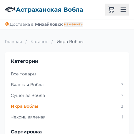
🐟
Астраханская Вобла
Доставка в
Михайловск
изменить
Главная
/
Каталог
/
Икра Воблы
Категории
Все товары
Вяленая Вобла
7
Сушёная Вобла
7
Икра Воблы
2
Чехонь вяленая
1
Сортировка