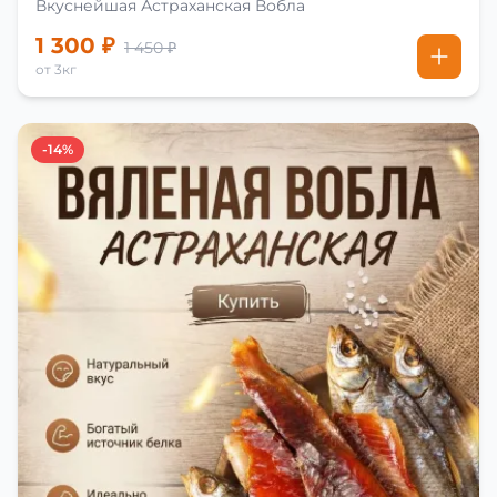
Вкуснейшая Астраханская Вобла
1 300 ₽
1 450 ₽
от 3кг
-14%