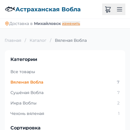
🐟
Астраханская Вобла
Доставка в
Михайловск
изменить
Главная
/
Каталог
/
Вяленая Вобла
Категории
Все товары
Вяленая Вобла
7
Сушёная Вобла
7
Икра Воблы
2
Чехонь вяленая
1
Сортировка