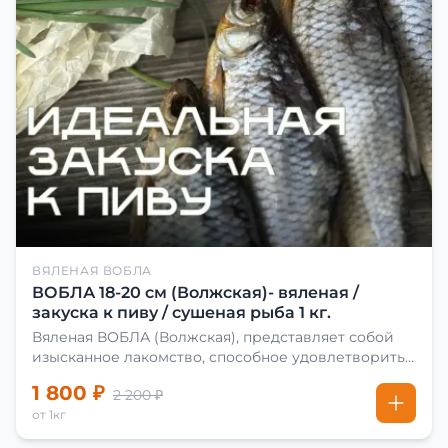
ВЯЛЕНАЯ ВОБЛА
ВОБЛА 18-20 см (Волжская)- вяленая /
закуска к пиву / сушеная рыба 1 кг.
Вяленая ВОБЛА (Волжская), представляет собой
изысканное лакомство, способное удовлетворить
даже самых взыскательных гурманов. Чтобы
1 800 ₽
2 200 ₽
сделать вяленую воблу, её сначала хорошо солят.
от 1кг
Для этого используют старые рецепты и
современные способы. Благодаря этому рыба