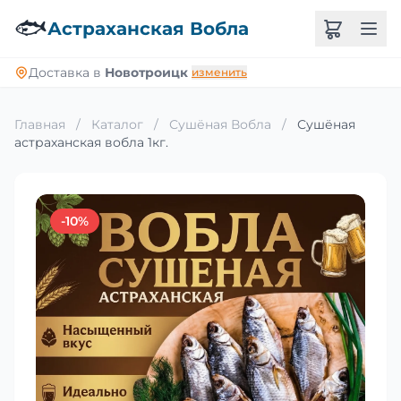
🐟
Астраханская Вобла
Доставка в
Новотроицк
изменить
Главная
/
Каталог
/
Сушёная Вобла
/
Сушёная
астраханская вобла 1кг.
-10%