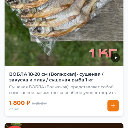
ВОБЛА 18-20 см (Волжская)- сушеная /
закуска к пиву / сушеная рыба 1 кг.
Сушеная ВОБЛА (Волжская), представляет собой
изысканное лакомство, способное удовлетворить
даже самых взыскательных гурманов. Чтобы
1 800 ₽
2 200 ₽
сделать вяленую воблу, её сначала хорошо солят.
от 1кг.
Для этого используют старые рецепты и
современные способы. Благодаря этому рыба
остаётся вкусной и ароматной. Каждый шаг в
приготовлении вяленой воблы делают с учётом