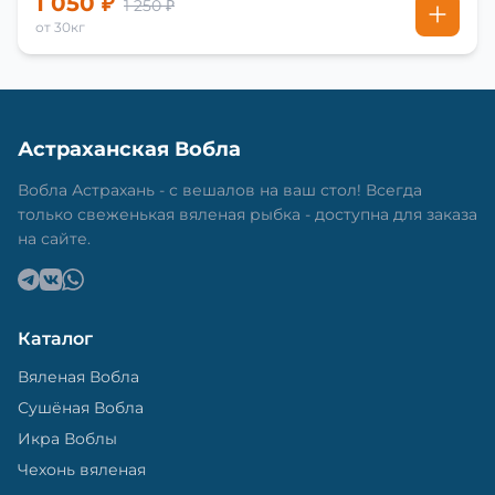
1 050 ₽
1 250 ₽
от 30кг
Астраханская Вобла
Вобла Астрахань - с вешалов на ваш стол! Всегда
только свеженькая вяленая рыбка - доступна для заказа
на сайте.
Каталог
Вяленая Вобла
Сушёная Вобла
Икра Воблы
Чехонь вяленая