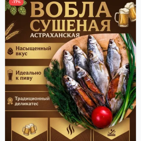
-17%
времени года. Это помогает сохранить рыбу
свежей и качественной. Потом рыбу упаковывают
в специальный пакет, чтобы она не портилась и не
теряла влагу. Вяленая вобла — это не просто
вкусная еда, но и пример того, как можно сочетать
старые рецепты и современные технологии. Её
можно есть с напитками, и это будет очень вкусно.