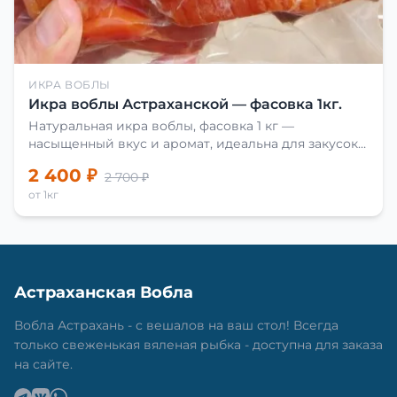
ИКРА ВОБЛЫ
Икра воблы Астраханской — фасовка 1кг.
Натуральная икра воблы, фасовка 1 кг —
насыщенный вкус и аромат, идеальна для закусок
и приготовления блюд.
2 400 ₽
2 700 ₽
от 1кг
Астраханская Вобла
Вобла Астрахань - с вешалов на ваш стол! Всегда
только свеженькая вяленая рыбка - доступна для заказа
на сайте.