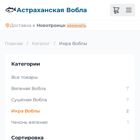
🐟
Астраханская Вобла
Доставка в
Новотроицк
изменить
Главная
/
Каталог
/
Икра Воблы
Категории
Все товары
Вяленая Вобла
7
Сушёная Вобла
7
Икра Воблы
2
Чехонь вяленая
1
Сортировка