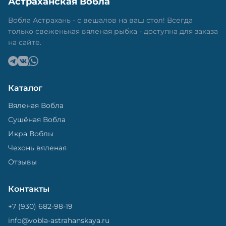
Астраханская Вобла
в специальный пакет, чтобы она не портилась и не
теряла влагу. Вяленая вобла — это не просто
Вобла Астрахань - с вешалов на ваш стол! Всегда
вкусная еда, но и пример того, как можно сочетать
только свеженькая вяленая рыбка - доступна для заказа
старые рецепты и современные технологии. Её
на сайте.
можно есть с напитками, и это будет очень вкусно.
Каталог
Вяленая Вобла
Сушёная Вобла
Икра Воблы
Чехонь вяленая
Отзывы
Контакты
+7 (930) 682-98-19
info@vobla-astrahanskaya.ru