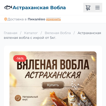
🐟
Астраханская Вобла
Доставка в
Пикалёво
изменить
Главная
/
Каталог
/
Вяленая Вобла
/
Астраханская
вяленая вобла с икрой от 5кг.
-14%