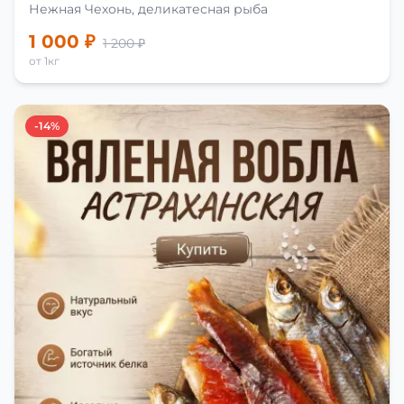
Нежная Чехонь, деликатесная рыба
1 000 ₽
1 200 ₽
от 1кг
-14%