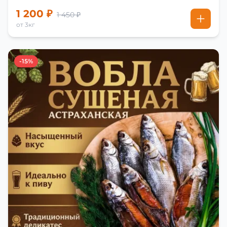
1 200 ₽
1 450 ₽
от 3кг
-15%