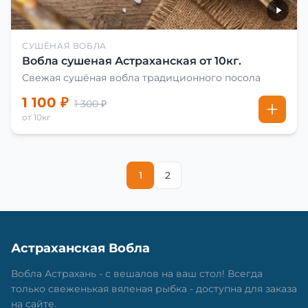
СУШЁНАЯ ВОБЛА
Вобла сушеная Астраханская от 10кг.
Свежая сушёная вобла традиционного посола
1 100 ₽
1 300 ₽
от 10кг
1
2
Астраханская Вобла
Вобла Астрахань - с вешалов на ваш стол! Всегда
только свеженькая вяленая рыбка - доступна для заказа
на сайте.