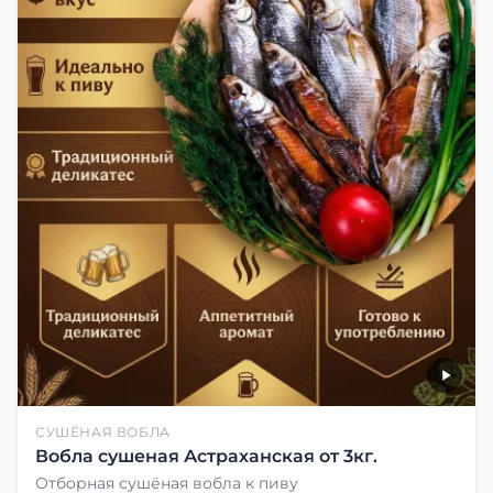
СУШЁНАЯ ВОБЛА
Вобла сушеная Астраханская от 3кг.
Отборная сушёная вобла к пиву