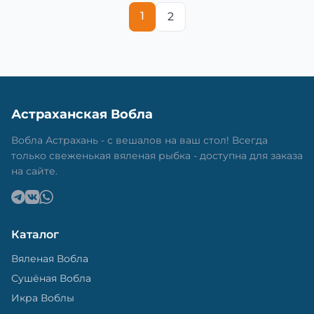
1
2
Астраханская Вобла
Вобла Астрахань - с вешалов на ваш стол! Всегда
только свеженькая вяленая рыбка - доступна для заказа
на сайте.
Каталог
Вяленая Вобла
Сушёная Вобла
Икра Воблы