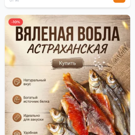
от 1кг
-10%