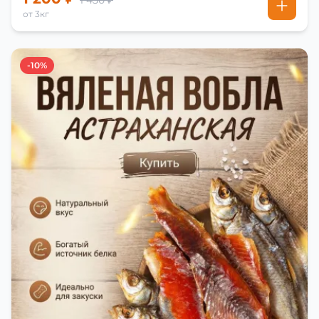
1 450 ₽
от 3кг
-10%