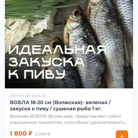
ВЯЛЕНАЯ ВОБЛА
ВОБЛА 18-20 см (Волжская)- вяленая /
закуска к пиву / сушеная рыба 1 кг.
Вяленая ВОБЛА (Волжская), представляет собой
изысканное лакомство, способное удовлетворить
даже самых взыскательных гурманов. Чтобы
1 800 ₽
2 200 ₽
сделать вяленую воблу, её сначала хорошо солят.