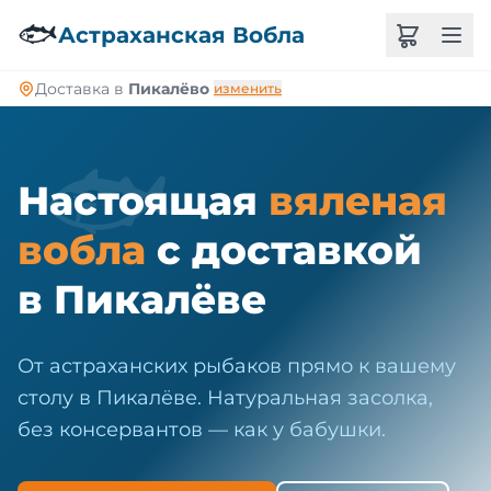
🐠
🐟
Астраханская Вобла
Доставка в
Пикалёво
изменить
🐟
Настоящая
вяленая
вобла
с доставкой
в Пикалёве
От астраханских рыбаков прямо к вашему
столу в Пикалёве. Натуральная засолка,
без консервантов — как у бабушки.