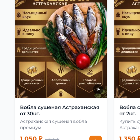
Вобла сушеная Астраханская
Вобла 
от 30кг.
от 2кг.
Астраханская сушёная вобла
Купить 
премиум
Астраха
1 050 ₽
1 350 
1 250 ₽