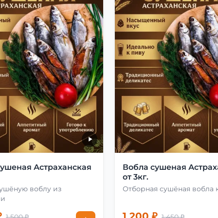
сушеная Астраханская
Вобла сушеная Астрах
от 3кг.
сушёную воблу из
Отборная сушёная вобла 
ни
₽
1 200 ₽
1 500 ₽
1 450 ₽