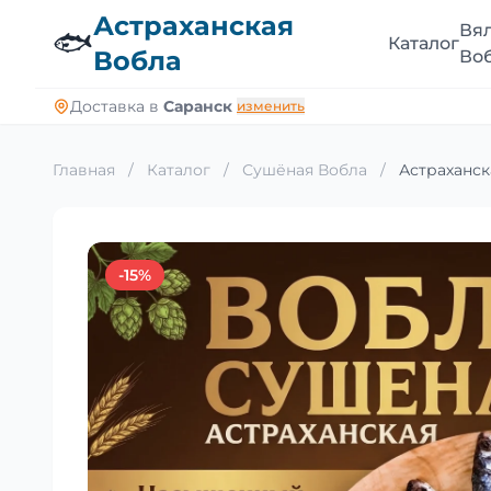
Астраханская
Вя
🐟
Каталог
Вобла
Во
Доставка в
Саранск
изменить
Главная
/
Каталог
/
Сушёная Вобла
/
Астраханск
-15%