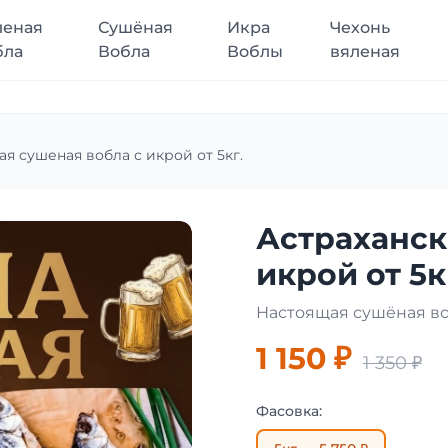
леная
Сушёная
Икра
Чехонь
бла
Вобла
Воблы
вяленая
ая сушеная вобла с икрой от 5кг.
Астраханск
икрой от 5к
Настоящая сушёная во
1 150 ₽
1 350 ₽
Фасовка: