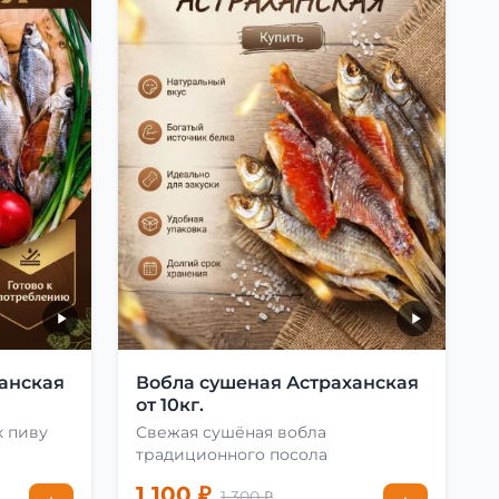
анская
Вобла сушеная Астраханская
от 10кг.
к пиву
Свежая сушёная вобла
традиционного посола
1 100 ₽
1 300 ₽