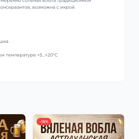
умеренно солёная вобла традиционной
консервантов, возможна с икрой.
ушка
при температуре +5…+20°C
-15%