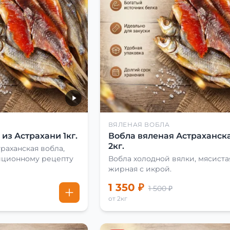
ВЯЛЕНАЯ ВОБЛА
из Астрахани 1кг.
Вобла вяленая Астраханска
2кг.
раханская вобла,
иционному рецепту
Вобла холодной вялки, мясиста
жирная с икрой.
1 350 ₽
1 500 ₽
от 2кг