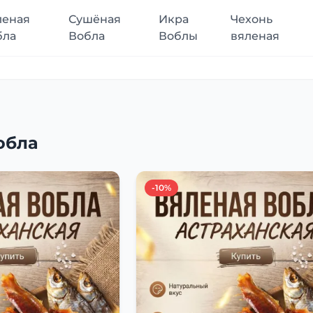
леная
Сушёная
Икра
Чехонь
бла
Вобла
Воблы
вяленая
обла
-10%