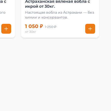
а с
Астраханская вяленая вобла с
икрой от 30кг.
ого
Настоящая вобла из Астрахани — без
химии и консервантов.
1 050 ₽
1 250 ₽
от 30кг