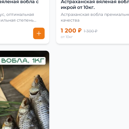
вяленая вобла с
Астраханская вяленая вобл
икрой от 10кг.
ус, оптимальная
Астраханская вобла премиальн
вильная степень
качества
1 200 ₽
1 300 ₽
от 10кг