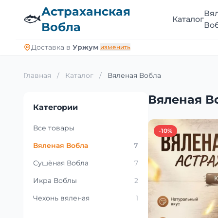
Астраханская
Вя
🐟
Каталог
Вобла
Во
Доставка в
Уржум
изменить
Главная
/
Каталог
/
Вяленая Вобла
Вяленая В
Категории
Все товары
-10%
Вяленая Вобла
7
Сушёная Вобла
7
Икра Воблы
2
Чехонь вяленая
1