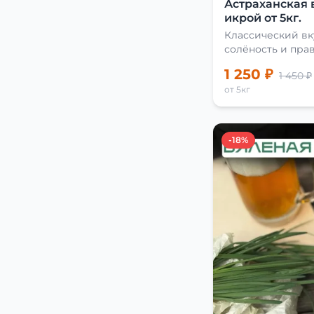
Астраханская 
икрой от 5кг.
Классический вк
солёность и пра
сушки
1 250 ₽
1 450 ₽
от 5кг
-18%