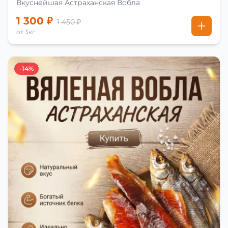
Вкуснейшая Астраханская Вобла
1 300 ₽
1 450 ₽
от 3кг
-14%