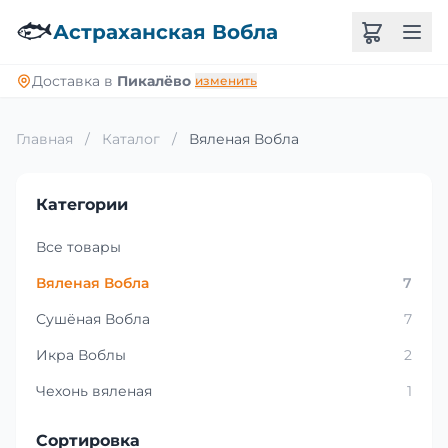
🐟
Астраханская Вобла
Доставка в
Пикалёво
изменить
Главная
/
Каталог
/
Вяленая Вобла
Категории
Все товары
Вяленая Вобла
7
Сушёная Вобла
7
Икра Воблы
2
Чехонь вяленая
1
Сортировка