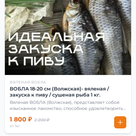
ВЯЛЕНАЯ ВОБЛА
ВОБЛА 18-20 см (Волжская)- вяленая /
закуска к пиву / сушеная рыба 1 кг.
Вяленая ВОБЛА (Волжская), представляет собой
изысканное лакомство, способное удовлетворить
даже самых взыскательных гурманов. Чтобы
1 800 ₽
2 200 ₽
сделать вяленую воблу, её сначала хорошо солят.
от 1кг
Для этого используют старые рецепты и
современные способы. Благодаря этому рыба